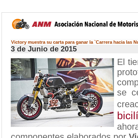
Victory muestra su carta para ganar la `Carrera hacia las 
3 de Junio de 2015
El t
prot
comp
se c
cre
bici
ahor
componentes elaborados por
Vi