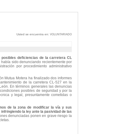
Usted se encuentra en:
VOLUNTARIADO
 posibles deficiencias de la carretera CL
e había sido denunciando recientemente por
stración por procedimiento administrativo
ión Mutua Motera ha finalizado dos informes
antenimiento de la carretera CL-527 en la
y León. En términos generales las denuncias
condiciones posibles de seguridad y por la
écnica y legal, presuntamente cometidas o
nos de la zona de modificar la vía y sus
infringiendo la ley ante la pasividad de las
iones denunciadas ponen en grave riesgo la
letas.