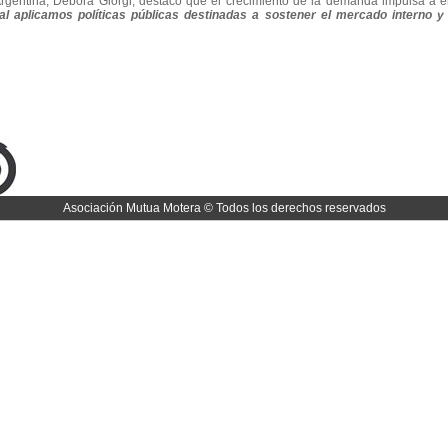
e Argentina, Débora Giorgi, destacó que el crecimiento de la demanda impulsa a e
l aplicamos políticas públicas destinadas a sostener el mercado interno y
Asociación Mutua Motera © Todos los derechos reservados