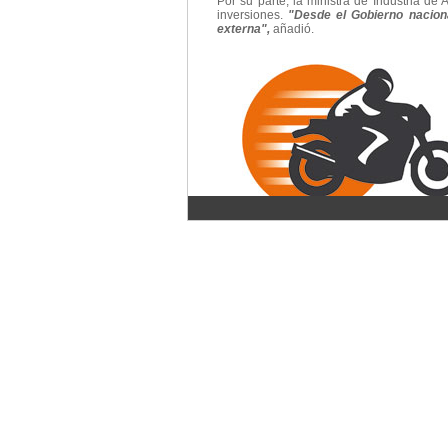
Por su parte, la ministra de Industria d
inversiones.
"Desde el Gobierno naciona
externa",
añadió.