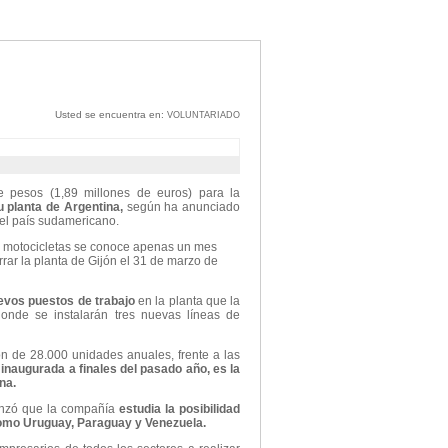
Usted se encuentra en:
VOLUNTARIADO
de pesos (1,89 millones de euros) para la
 planta de Argentina,
según ha anunciado
 el país sudamericano.
as motocicletas se conoce apenas un mes
rar la planta de Gijón el 31 de marzo de
uevos puestos de trabajo
en la planta que la
nde se instalarán tres nuevas líneas de
ón de 28.000 unidades anuales, frente a las
 inaugurada a finales del pasado año, es la
na.
anzó que la compañía
estudia la posibilidad
como Uruguay, Paraguay y Venezuela.