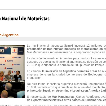
n Argentina
La multinacional japonesa Suzuki invertirá 12 millones 
producción de tres nuevos modelos de motocicletas en su
Mar Maquinarias, representante de la corporación nipona en
La decisión de invertir en Argentina para producir tres nuev
después de que la multinacional anunciara su decisión de cer
2013, lo que supondrá la pérdida de 200 puestos de trabajo.
En cambio,
la inversión en Argentina permitirá crear 60 n
empresa tiene en la ciudad bonaerense de Boulougne, do
producción.
De esta forma, la factoría argentina alcanzará una producci
16.000 unidades con que cuenta en la actualidad.
La planta,
primera de Suzuki en Argentina y la quinta en América Lati
El responsable de
Mar Maquinarias,
Carlos Rodríguez, av
de exportar motocicletas a otros países de Sudamérica, 