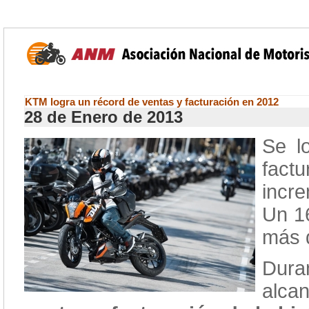
KTM logra un récord de ventas y facturación en 2012
28 de Enero de 2013
Se l
fact
incr
Un 1
más d
Dur
alc