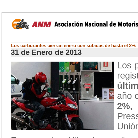
Los carburantes cierran enero con subidas de hasta el 2%
31 de Enero de 2013
Los p
regis
últi
año 
2%,
s
Pres
Unió