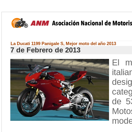
La Ducati 1199 Panigale S, Mejor moto del año 2013
7 de Febrero de 2013
El m
itali
desi
cate
de 5
Moto
model