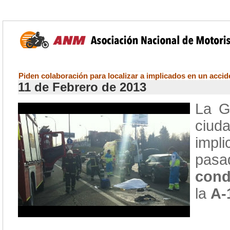
Piden colaboración para localizar a implicados en un acci
11 de Febrero de 2013
La G
ciud
impl
pasa
cond
la
A-