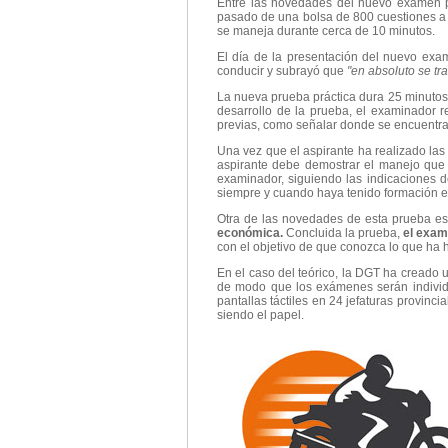
Entre las novedades del nuevo examen p
pasado de una bolsa de 800 cuestiones a 
se maneja durante cerca de 10 minutos.
El día de la presentación del nuevo exam
conducir y subrayó que
"en absoluto se tr
La nueva prueba práctica dura 25 minutos 
desarrollo de la prueba, el examinador r
previas, como señalar donde se encuentra e
Una vez que el aspirante ha realizado la
aspirante debe demostrar el manejo que
examinador, siguiendo las indicaciones de
siempre y cuando haya tenido formación e
Otra de las novedades de esta prueba es 
económica.
Concluida la prueba,
el exam
con el objetivo de que conozca lo que ha 
En el caso del teórico, la DGT ha creado 
de modo que los exámenes serán individua
pantallas táctiles en 24 jefaturas provinci
siendo el papel.