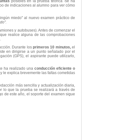
guntas
posibles en la prueba teórica -se ha
ipo de indicaciones al alumno para ver cómo
 ningún miedo" al nuevo examen práctico de
do".
(camiones y autobuses). Antes de comenzar el
ta que realice alguna de las comprobaciones
s.
ucción. Durante los
primeros 10 minutos,
el
ste en dirigirse a un punto señalado por el
gación (GPS), el aspirante puede utilizarlo,
nte ha realizado una
conducción eficiente o
 y le explica brevemente las faltas cometidas
dacción más sencilla y actualización diaria,
 lo que la prueba se realizará a través de
largo de este año, el soporte del examen sigue