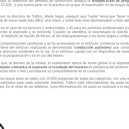
ara la obtención del permiso de conducción destaca la
multiplicación de pre
15.500-, y una nueva parte en la práctica en la que el examinador no da ningún t
en, la directora de Tráfico, María Seguí, aseguró que "nadie" tenía que "tener
ata de hacer nada más difícil, sino mejor, y sobre todo más representativo y más váli
en el caso de los turismos y motocicletas, y 45 para los permisos profesionales 
ecibe al aspirante y se presenta. Cuando se identifica, el examinador le solici
l depósito de líquido de frenos, el del limpiaparabrisas o las luces largas y corta
s comprobaciones oportunas y se ha acomodado en el vehículo, comienza la cond
 tiene del vehículo realizando la denominada
'conducción autónoma'
que consi
 dirección existentes en la vía. Si el vehículo cuenta con un dispositivo de nave
n la programación y en el uso del mismo.
que, al término de la misma, el examinador valora de forma global si el aspira
inador comunica al aspirante el resultado del examen
en presencia del profesor
hecho bien o mal y así mejorar su comportamiento en la conducción.
una nueva base de datos con 15.500 preguntas de todas las categorías, con una re
lizados para cada aspirante. Además, Tráfico está informatizando las aulas por
ales. En el resto de las jefaturas, cuya informatización de aulas se realizará a lo 