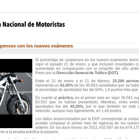
uspensos con los nuevos exámenes
El porcentaje de suspensos en los nuevos exámenes teórico
vigor el pasado 21 de enero, y que incluyen novedades c
aumentado en comparación con el conjunto del año anter
Press por la
Dirección General de Tráfico (DGT).
Entre el 21 de enero y el 21 de febrero,
25.286 person
representa un
62,40%
de los 40.663 candidatos que se habí
el porcentaje de aprobados fue del 64%, 1,6 puntos más que 
En cuanto al
práctico,
en el primer mes en vigor 36.581 su
83.552 que se habían presentado. Mientras, entre ener
aprobados fue del
45,20%,
por lo que también en este 
reducido, aunque muy ligeramente, en 1,40 puntos.
Los datos proporcionados por la DGT corresponde al conjun
posible comparar el primer mes de vigencia de los nuev
anterior. En los doce meses de 2012, 432.597 de los 674.175
on a la prueba práctica la pasaron.