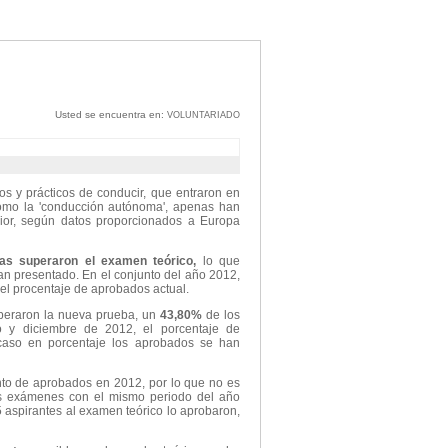
Usted se encuentra en:
VOLUNTARIADO
s y prácticos de conducir, que entraron en
omo la 'conducción autónoma', apenas han
ior, según datos proporcionados a Europa
as superaron el examen teórico,
lo que
an presentado. En el conjunto del año 2012,
el procentaje de aprobados actual.
peraron la nueva prueba, un
43,80%
de los
o y diciembre de 2012, el porcentaje de
caso en porcentaje los aprobados se han
to de aprobados en 2012, por lo que no es
os exámenes con el mismo periodo del año
 aspirantes al examen teórico lo aprobaron,