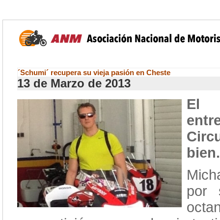
´Schumi´ recupera su vieja pasión en Cheste
13 de Marzo de 2013
El 
entr
Circ
bien.
Mich
por 
octa