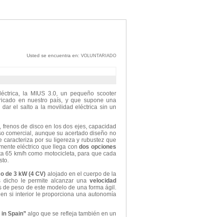
Usted se encuentra en:
VOLUNTARIADO
éctrica, la MIUS 3.0, un pequeño scooter
icado en nuestro país, y que supone una
ar el salto a la movilidad eléctrica sin un
 frenos de disco en los dos ejes, capacidad
o comercial, aunque su acertado diseño no
e caracteriza por su ligereza y rubustez que
lmente eléctrico que llega con
dos opciones
ta 65 km/h como motocicleta, para que cada
sto.
co de 3 kW (4 CV)
alojado en el cuerpo de la
dicho le permite alcanzar una
velocidad
s de peso de este modelo de una forma ágil.
en si interior le proporciona una autonomía
in Spain”
algo que se refleja también en un