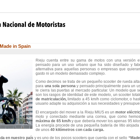
 Made in Spain
Rieju cuenta entre su gama de motos con una versión el
pensado para un uso urbano que ha sido diseñado y fabr
alternativa para aquellas personas o empresas que quieran d
gasto ni un modelo demasiado complejo.
Como decimos se trata de un pequeño scooter de rueda alta,
para
una sola persona
y pensado principalmente para un us
le cierra las puertas al mercado particular. Un modelo que s
son los rasgos de identidad de este modelo, un scooter tota
de matriculación,
limitado a 45 km/h como ciclomotor, o has
usuario adapte su adquisición a sus necesidades y presupue
El encargado del mover a la Rieju MIUS es un
motor eléctri
moto y conectado mediante una correa, que como hemos 
máxima de 65 km/h
y que debería mover los apenas 95 kilo
La energía procede de una pequeña batería de litio alojada 
de unos
40 kilómetros con cada carga.
ada en nuestro país
y es uno de los pocos scooters que cuenta con el sello
“Made 