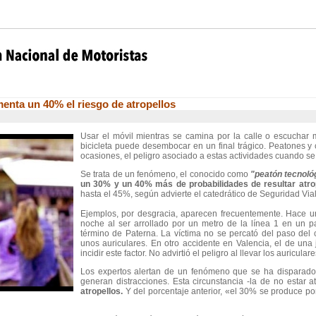
menta un 40% el riesgo de atropellos
Usar el móvil mientras se camina por la calle o escuchar
bicicleta puede desembocar en un final trágico. Peatones y 
ocasiones, el peligro asociado a estas actividades cuando s
Se trata de un fenómeno, el conocido como
"peatón tecnoló
un 30% y un 40% más de probabilidades de resultar atrop
hasta el 45%, según advierte el catedrático de Seguridad Vial
Ejemplos, por desgracia, aparecen frecuentemente. Hace 
noche al ser arrollado por un metro de la línea 1 en un p
término de Paterna. La víctima no se percató del paso de
unos auriculares. En otro accidente en Valencia, el de una
incidir este factor. No advirtió el peligro al llevar los auricular
Los expertos alertan de un fenómeno que se ha disparado 
generan distracciones. Esta circunstancia -la de no estar a
atropellos.
Y del porcentaje anterior, «el 30% se produce por