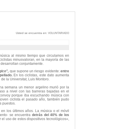
Usted se encuentra en:
VOLUNTARIADO
 música al mismo tiempo que circulamos en
ciclistas minusvaloran, en la mayoría de las
e desarrollan conjuntamente.
gico",
que supone un riesgo evidente:
entre
ellado.
En los ciclistas, este dato aumenta
 de la Universitat, Luis Montoro.
una semana un menor argelino murió por la
aso a nivel con las barreras bajadas en el
l convoy porque iba escuchando música con
 joven ciclista el pasado año, también pudo
es puestos.
en los últimos años. La música o el móvil
tento- se encuentra
detrás del 40% de los
 el uso de estos dispositivos tecnológicos»,