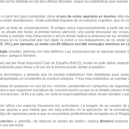
tos se ha doblado en las dos últimas décadas, según las estadísticas que maneja 
le o carril bici para comprobar cómo
el uso de estos aparatos es masivo.
Más tod
 entre smartphones. «Esta actividad requiere de un esfuerzo cognitivo, que en c
s se trata de conversaciones. El peligro crece exponencialmente a partir del p
Y se añade otro factor, al prestar menos atención, uno puede descuidar las 'zona
mente a cometer más infracciones y ahí es donde radica la amenaza de ser arrollad
resas en la Comunitat que han dado la orden a sus trabajadores de no andar por
EE. UU.), por ejemplo, se multa con 80 dólares escribir mensajes mientras se c
logía
resultan, además, los más dañinos. Las consecuencias se agravan porque no
aviso», asegura Montoro.
ad vial del Real Automóvil Club de España (RACE), incide en este último aspecto
ficiente para frenar y el uso de la bocina puede alertar al peatón».
 tecnológico y lamenta que no existan estadísticas más detalladas para anali
tropelladas en accidentes en núcleos urbanos. Y tras esta estadística se cuentan 
ralidad en peatones es uno de los «nichos» pendientes en campañas de seguridad
tos a que organicen iniciativas de concienciación ya que es el ámbito urbano el te
a concienciar». Al fin y al cabo, no toda la responsabilidad debe recaer siempre y p
én utiliza con especial frecuencia los auriculares. La imagen de un usuario de 
cas apunta a que habría que ser más estrictos en la aplicación de la normativ
tipo de sanciones pese a que se encuentran perfectamente recogidas en el Regla
xterior»
y, además, «te reducen el campo de visión», explica
Montoro
respecto 
l uso del móvil.