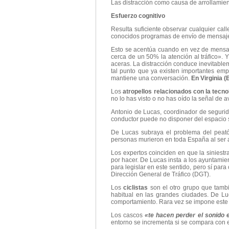
Las distracción como causa de arrollamien
Esfuerzo cognitivo
Resulta suficiente observar cualquier cal
conocidos programas de envío de mensajes
Esto se acentúa cuando en vez de mensaje
cerca de un 50% la atención al tráfico». 
aceras. La distracción conduce inevitable
tal punto que ya existen importantes emp
mantiene una conversación.
En Virginia (
Los
atropellos relacionados con la tecno
no lo has visto o no has oído la señal de 
Antonio de Lucas, coordinador de segurid
conductor puede no disponer del espacio su
De Lucas subraya el problema del peatón
personas murieron en toda España al ser a
Los expertos coinciden en que la siniest
por hacer. De Lucas insta a los ayuntamien
para legislar en este sentido, pero sí par
Dirección General de Tráfico (DGT).
Los
ciclistas
son el otro grupo que tambi
habitual en las grandes ciudades. De Lu
comportamiento. Rara vez se impone este 
Los cascos
«te hacen perder el sonido e
entorno se incrementa si se compara con e