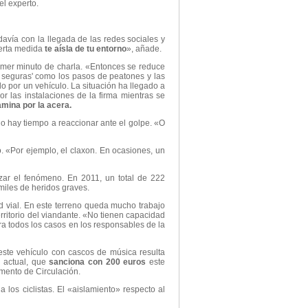
el experto.
avía con la llegada de las redes sociales y
ierta medida
te aísla de tu entorno
», añade.
rimer minuto de charla. «Entonces se reduce
s seguras' como los pasos de peatones y las
o por un vehículo. La situación ha llegado a
 las instalaciones de la firma mientras se
amina por la acera.
 hay tiempo a reaccionar ante el golpe. «O
. «Por ejemplo, el claxon. En ocasiones, un
zar el fenómeno. En 2011, un total de 222
miles de heridos graves.
 vial. En este terreno queda mucho trabajo
rritorio del viandante. «No tienen capacidad
ara todos los casos en los responsables de la
este vehículo con cascos de música resulta
a actual, que
sanciona con 200 euros
este
mento de Circulación.
a los ciclistas. El «aislamiento» respecto al