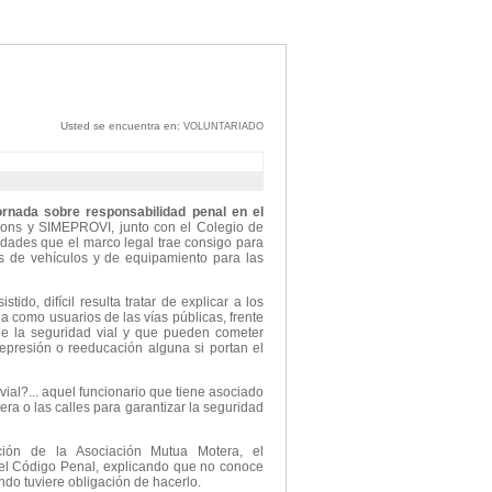
Usted se encuentra en:
VOLUNTARIADO
ornada sobre responsabilidad penal en el
ons y SIMEPROVI, junto con el Colegio de
idades que el marco legal trae consigo para
tes de vehículos y de equipamiento para las
ido, difícil resulta tratar de explicar a los
 como usuarios de las vías públicas, frente
de la seguridad vial y que pueden cometer
represión o reeducación alguna si portan el
 vial?... aquel funcionario que tiene asociado
era o las calles para garantizar la seguridad
ción de la Asociación Mutua Motera, el
 del Código Penal, explicando que no conoce
ando tuviere obligación de hacerlo.