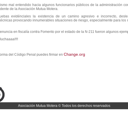
nismo mal entendido hacia algunos funcionarios públicos de la administración con
dente de la Asociación Mutua Motera.
ruebas evidénciales la existencia de un camino agresivo e incorrecto, desl
 técnicas provocando innumerables situaciones de riesgo, especialmente para los 
denuncia en fiscalía contra Fomento por el estado de la N-211 fueron algunos ejem
chaaaa!!!!
Change.org
eforma del Código Penal puedes firmar en
Asociación Mutua Motera © Todos los derechos reservados