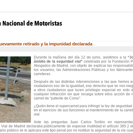
 nuevamente retirado y la impunidad declarada
Durante la mañana del día 12 de junio, asistimos a la
“J
ámbito de la seguridad vial”
celebrada por la Fundación P
Abogados de Madrid, con objeto de explicar las responsabil
los usuarios, las Administraciones Públicas y los fabrican
carreteras.
Después de las distintas intervenciones a las que hemos asist
ciudadanos eso de la igualdad, ese derecho que se nos niega
a otros ciudadanos que lucen privilegio especial en esto 
cualquier infracción sin que recaiga sobre ellos acción de 
carnet de “patente de Corso”.
¿Quién tiene el supercarnet para infringir la ley de seguridad
en el ejercicio de sus funciones al mantenimiento de la carret
vial.
Ante las preguntas Juan Carlos Toribio en representa
d Vial de Madrid declaraba públicamente de especial inutilidad el artículo 385.2
io público se le aplicara este tipo penal por no restituir la seguridad de la vía cu