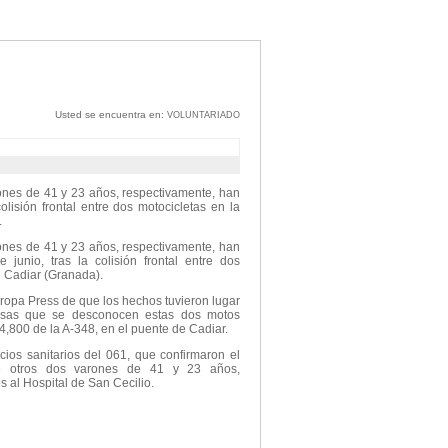
Usted se encuentra en:
VOLUNTARIADO
ones de 41 y 23 años, respectivamente, han
lisión frontal entre dos motocicletas en la
.
ones de 41 y 23 años, respectivamente, han
junio, tras la colisión frontal entre dos
e Cadiar (Granada).
ropa Press de que los hechos tuvieron lugar
usas que se desconocen estas dos motos
44,800 de la A-348, en el puente de Cadiar.
icios sanitarios del 061, que confirmaron el
e otros dos varones de 41 y 23 años,
s al Hospital de San Cecilio.