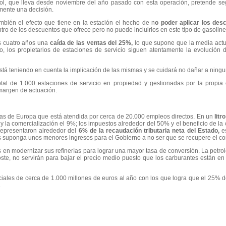
l, que lleva desde noviembre del año pasado con esta operación, pretende se
mente una decisión.
mbién el efecto que tiene en la estación el hecho de n
o poder aplicar los desc
ro de los descuentos que ofrece pero no puede incluirlos en este tipo de gasoline
s cuatro años una
caída de las ventas del 25%,
lo que supone que la media actua
po, los propietarios de estaciones de servicio siguen atentamente la evolución d
está teniendo en cuenta la implicación de las mismas y se cuidará no dañar a ningu
al de 1.000 estaciones de servicio en propiedad y gestionadas por la propia
 margen de actuación.
as de Europa que está atendida por cerca de 20.000 empleos directos. En un
litr
a y la comercialización el 9%; los impuestos alrededor del 50% y el beneficio de
representaron alrededor del
6% de la recaudación tributaria neta del Estado,
es
s suponga unos menores ingresos para el Gobierno a no ser que se recupere el c
 en modernizar sus refinerías para lograr una mayor tasa de conversión. La petrol
ste, no servirán para bajar el precio medio puesto que los carburantes están e
iales de cerca de 1.000 millones de euros al año con los que logra que el 25% de
.