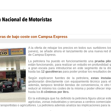
eras de bajo coste con Campsa Express
A la oferta de rebajar los precios en todos sus surtidores lo
jueves), se añade ahora el lanzamiento de una nueva red d
de Campsa Express.
La petrolera ha puesto en funcionamiento una
prueba pilo
están funcionando, para realizar un estudio en profundidad 
a gran escala para introducirse en este segmento de la dis
hasta las
12 gasolineras
para poder probar los resultados de
Según explicaron fuentes de la petrolera,
estas instala
gestionarán directamente con equipamiento técnico para el
además, tampoco tendrán tiendas de conveniencia, ni otro t
reducir al mínimo los costes de la misma y poder ofrecer im
hasta los
8 céntimos por litro.
En la estrategia que ha definido la petrolera figura ubicar es
agrícolas, zonas industriales y cercanas a centros comerciale
sportistas o agricultores. La petrolera además analiza las implicaciones para la 