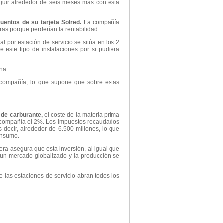
guir alrededor de seis meses más con esta
uentos de su tarjeta Solred.
La compañía
ras porque perderían la rentabilidad.
l por estación de servicio se sitúa en los 2
e este tipo de instalaciones por si pudiera
na.
 compañía, lo que supone que sobre estas
o de carburante,
el coste de la materia prima
 la compañía el 2%. Los impuestos recaudados
 decir, alrededor de 6.500 millones, lo que
onsumo.
era asegura que esta inversión, al igual que
n un mercado globalizado y la producción se
 las estaciones de servicio abran todos los