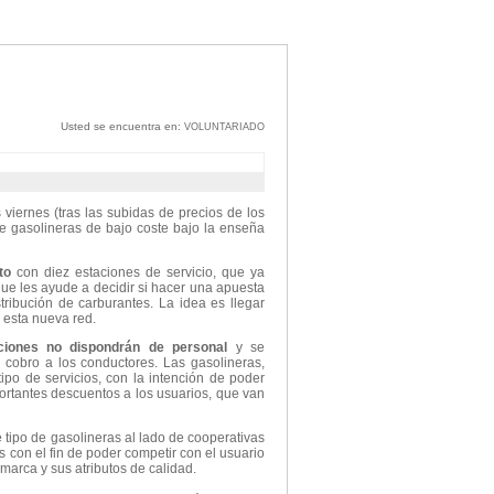
Usted se encuentra en:
VOLUNTARIADO
s viernes (tras las subidas de precios de los
e gasolineras de bajo coste bajo la enseña
to
con diez estaciones de servicio, que ya
que les ayude a decidir si hacer una apuesta
tribución de carburantes. La idea es llegar
 esta nueva red.
ciones no dispondrán de personal
y se
 cobro a los conductores. Las gasolineras,
ipo de servicios, con la intención de poder
portantes descuentos a los usuarios, que van
te tipo de gasolineras al lado de cooperativas
s con el fin de poder competir con el usuario
marca y sus atributos de calidad.