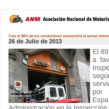
Casi el 90% de los conductores mantendría el actual siste
26 de Julio de 2013
El 8
a fa
Insp
segú
servi
por 
Espa
Administración en la Inspecció