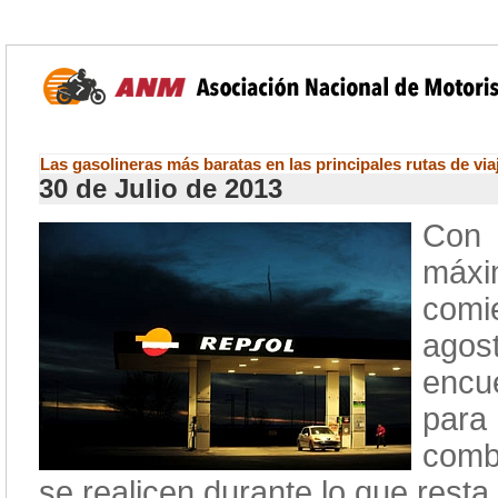
Las gasolineras más baratas en las principales rutas de vi
30 de Julio de 2013
Con 
máxi
comi
agos
encu
para
combu
se realicen durante lo que resta