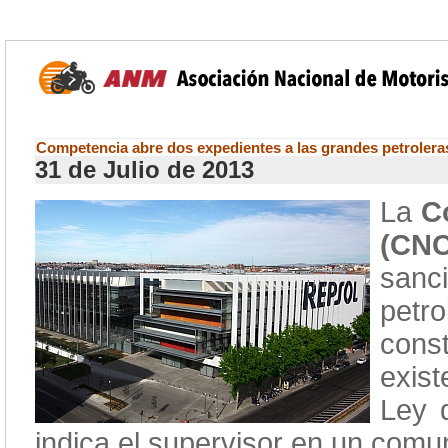
Competencia abre dos expedientes a las grandes petroleras
31 de Julio de 2013
La
C
(CNC
sanc
petr
cons
exis
Ley 
indica el supervisor en un comu