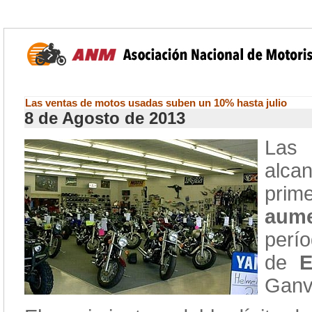
Las ventas de motos usadas suben un 10% hasta julio
8 de Agosto de 2013
Las
alca
prim
aum
perí
de
E
Ganv