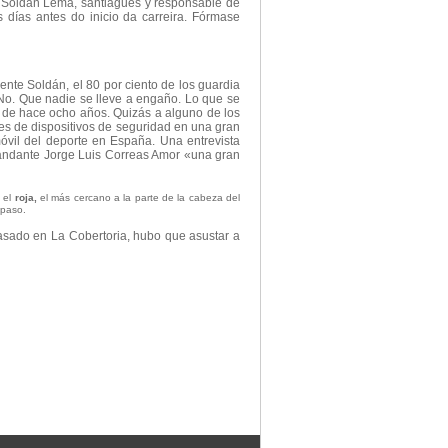
uel Soldán Lema, santiagués y responsable de
 días antes do inicio da carreira. Fórmase
ente Soldán, el 80 por ciento de los guardia
 No. Que nadie se lleve a engaño. Lo que se
ña de hace ocho años. Quizás a alguno de los
 es de dispositivos de seguridad en una gran
óvil del deporte en España. Una entrevista
omandante Jorge Luis Correas Amor «una gran
; el
roja,
el más cercano a la parte de la cabeza del
 paso.
asado en La Cobertoria, hubo que asustar a