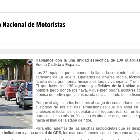
Hablamos con la una unidad específica de 130 guardias 
Vuelta Ciclista a España.
Los 22 equipos que componen la llamada serpiente multicolo
caravana de La Vuelta. Operarios de diversa índole, técnico
familia de la gran ronda hispana es larga y variopinta. Y entr
El que lucen los
130 agentes y oficiales de la Unidad d
nombre largo donde los haya, y que bien podría acotarse co
crónica deportiva que tan asociada está al mundo del ciclism
Porque si algo son los hombres al cargo del comandante co
custodios de los ciclistas. Profesionales que sin estar e
chalecos reflectantes los delatan a mil leguas-, realizan un t
para cumplir su misión. Y esa no es otra que asegurarse de 
hacia el final de la etapa de rigor.
Para ello, además de las muchas motocicletas que se despl
 un
helicóptero
y una
unidad de GRS,
los más comúnmente conocidos como antidist