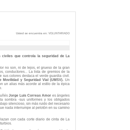
Usted se encuentra en:
VOLUNTARIADO
civiles que controla la seguridad de La
r no son, ni de lejos, el grueso de la gran
s, conductores... La lista de gremios de la
e sus colores destaca el verde guardia civil.
e Movilidad y Seguridad Vial (UMSV).
Un
n un alias más acorde al estilo de la épica
o.
ruñés
Jorge Luis Correas Amor
es ángeles
n la sombra -sus uniformes y los obligados
rabajo silencioso, sin más ruido del necesario
que nada interrumpe al pelotón en su camino
azan con cada corte diario de cinta de La
urbios.