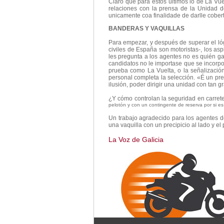
Claro que para estos últimos lo de La Vue
relaciones con la prensa de la Unidad d
unicamente coa finalidade de darlle cobert
BANDERAS Y VAQUILLAS
Para empezar, y después de superar el lóg
civiles de España son motoristas-, los a
les pregunta a los agentes no es quién ga
candidatos no le importase que se incorpo
prueba como La Vuelta, o la señalizació
personal completa la selección. «É un pr
ilusión, poder dirigir una unidad con tan 
¿Y cómo controlan la seguridad en carret
pelotón y con un contingente de reserva por si es
Un trabajo agradecido para los agentes 
una vaquilla con un precipicio al lado y el
La Voz de Galicia