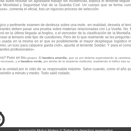
lta suele resultar un agradable trabajo sin incidencias, explica el teniente Mig
e Movilidad y Seguridad Vial de la Guardia Civil. Un cuerpo que se forma «uns
ura», comenta el oficial, tras un riguroso proceso de selección.
ico y pertinente examen de destreza sobre una moto -en realidad, desvela el teni
spirantes deben pasar una prueba sobre materias relacionadas con La Vuelta. No.
nó en la última llegada al Angliru, o el vencedor de la clasificación de la Monta
rase al temario este tipo de cuestiones. Pero de lo que realmente se les pregunta
n usada en la misma en el que es posiblemente el mayor despliegue logístico m
emio, un luxo para calquera garda civil», apunta el teniente Soldán. Y para el c
grandes profesionales».
era? Pues en tre
s grupos. El
bandera
amarilla,
que va por delante supervisando la carretera
 necesario; y el
bandera verde,
por detrás de la serpiente multicolor, reabriendo el tráfico tras su
de la unidad por lo oído de su responsable máximo. Salvo cuando, como el año p
 pelotón a minuto y medio. Todo salió rodado.
Asociación Mutua Motera © Todos los derechos reservados