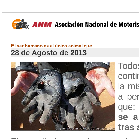
El ser humano es el único animal que...
28 de Agosto de 2013
Todo
cont
la m
a per
que:
se a
tras