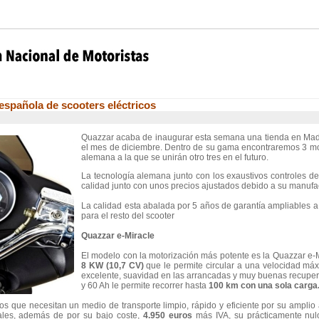
spañola de scooters eléctricos
Quazzar acaba de inaugurar esta semana una tienda en Madri
el mes de diciembre. Dentro de su gama encontraremos 3 mod
alemana a la que se unirán otro tres en el futuro.
La tecnología alemana junto con los exaustivos controles de
calidad junto con unos precios ajustados debido a su manufa
La calidad esta abalada por 5 años de garantía ampliables a
para el resto del scooter
Quazzar e-Miracle
El modelo con la motorización más potente es la Quazzar e-M
8 KW (10,7 CV)
que le permite circular a una velocidad má
excelente, suavidad en las arrancadas y muy buenas recupera
y 60 Ah le permite recorrer hasta
100 km con una sola carga
ivos que necesitan un medio de transporte limpio, rápido y eficiente por su ampl
rales, además de por su bajo coste,
4.950 euros
más IVA, su prácticamente nul