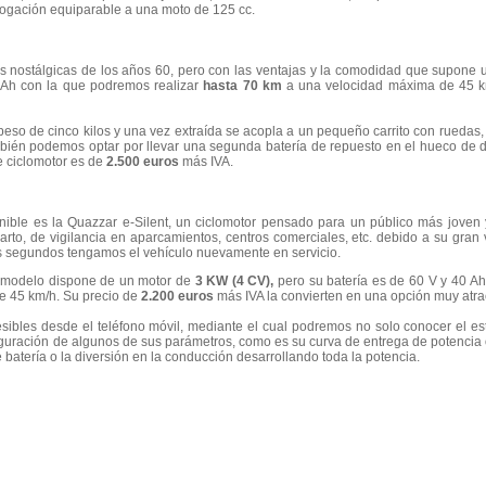
ologación equiparable a una moto de 125 cc.
as nostálgicas de los años 60, pero con las ventajas y la comodidad que supone 
 Ah con la que podremos realizar
hasta 70 km
a una velocidad máxima de 45 km
peso de cinco kilos y una vez extraída se acopla a un pequeño carrito con ruedas, 
 también podemos optar por llevar una segunda batería de repuesto en el hueco de 
e ciclomotor es de
2.500 euros
más IVA.
nible es la Quazzar e-Silent, un ciclomotor pensado para un público más joven
arto, de vigilancia en aparcamientos, centros comerciales, etc. debido a su gran v
s segundos tengamos el vehículo nuevamente en servicio.
te modelo dispone de un motor de
3 KW (4 CV),
pero su batería es de 60 V y 40 Ah
 45 km/h. Su precio de
2.200 euros
más IVA la convierten en una opción muy atrac
ibles desde el teléfono móvil, mediante el cual podremos no solo conocer el es
guración de algunos de sus parámetros, como es su curva de entrega de potencia o
e batería o la diversión en la conducción desarrollando toda la potencia.