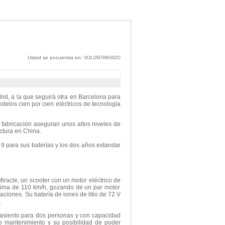
Usted se encuentra en:
VOLUNTARIADO
d, a la que seguirá otra en Barcelona para
elos cien por cien eléctricos de tecnología
 fabricación aseguran unos altos niveles de
ctura en China.
 9 para sus baterías y los dos años estandar
iracle, un scooter con un motor eléctrico de
xima de 110 km/h, gozando de un par motor
ciones. Su batería de iones de litio de 72 V
.
io asiento para dos personas y con capacidad
o mantenimiento y su posibilidad de poder