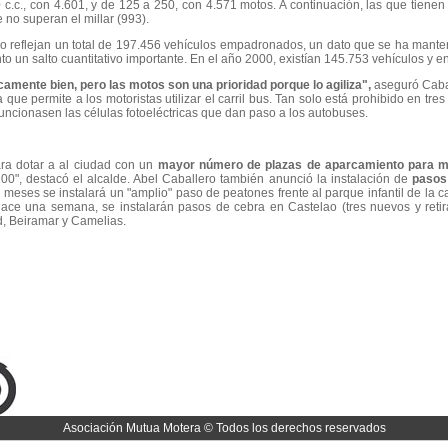
 c.c., con 4.601, y de 125 a 250, con 4.571 motos. A continuación, las que tienen 
 no superan el millar (993).
igo reflejan un total de 197.456 vehículos empadronados, un dato que se ha mante
nto un salto cuantitativo importante. En el año 2000, existían 145.753 vehículos y 
ancamente bien, pero las motos son una prioridad porque lo agiliza",
aseguró Caba
que permite a los motoristas utilizar el carril bus. Tan solo está prohibido en tres
ncionasen las células fotoeléctricas que dan paso a los autobuses.
ra dotar a al ciudad con un
mayor número de plazas de aparcamiento para 
200", destacó el alcalde. Abel Caballero también anunció la instalación de
pasos
s meses se instalará un "amplio" paso de peatones frente al parque infantil de la ca
ace una semana, se instalarán pasos de cebra en Castelao (tres nuevos y retir
, Beiramar y Camelias.
Asociación Mutua Motera © Todos los derechos reservados