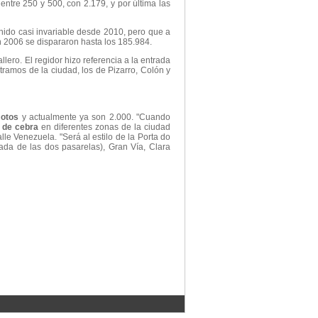
entre 250 y 500, con 2.179, y por última las
nido casi invariable desde 2010, pero que a
en 2006 se dispararon hasta los 185.984.
llero.
El regidor hizo referencia a la entrada
 tramos de la ciudad, los de Pizarro, Colón y
motos
y actualmente ya son 2.000. "Cuando
 de cebra
en diferentes zonas de la ciudad
lle Venezuela. "Será al estilo de la Porta do
ada de las dos pasarelas), Gran Vía, Clara