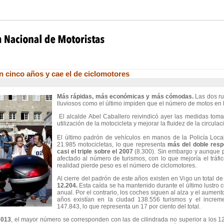
n cinco años y cae el de ciclomotores
Más rápidas, más económicas y más cómodas.
Las dos ru
lluviosos como el último impiden que el número de motos en l
El alcalde Abel Caballero reivindicó ayer las medidas toma
utilización de la motocicleta y mejorar la fluidez de la circulac
El último padrón de vehículos en manos de la Policía Local
21.985 motocicletas, lo que representa
más del doble respe
casi el triple sobre el 2007
(8.300). Sin embargo y aunque p
afectado al número de turismos, con lo que mejoría el tráfi
realidad pierde peso es el número de ciclomotores.
Al cierre del padrón de este años existen en Vigo un total de
12.204.
Esta caída se ha mantenido durante el último lustro c
anual. Por el contrario, los coches siguen al alza y el aume
años existían en la ciudad 138.556 turismos y el increm
147.843, lo que representa un 17 por ciento del total.
2013
, el mayor número se corresponden con las de cilindrada no superior a los 1