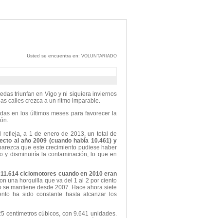
Usted se encuentra en:
VOLUNTARIADO
edas triunfan en Vigo y ni siquiera inviernos
as calles crezca a un ritmo imparable.
das en los últimos meses para favorecer la
ión.
 refleja, a 1 de enero de 2013, un total de
cto al año 2009 (cuando había 10.461) y
arezca que este crecimiento pudiese haber
co y disminuiría la contaminación, lo que en
11.614 ciclomotores cuando en 2010 eran
on una horquilla que va del 1 al 2 por ciento
nto se mantiene desde 2007. Hace ahora siete
ento ha sido constante hasta alcanzar los
25 centímetros cúbicos, con 9.641 unidades.