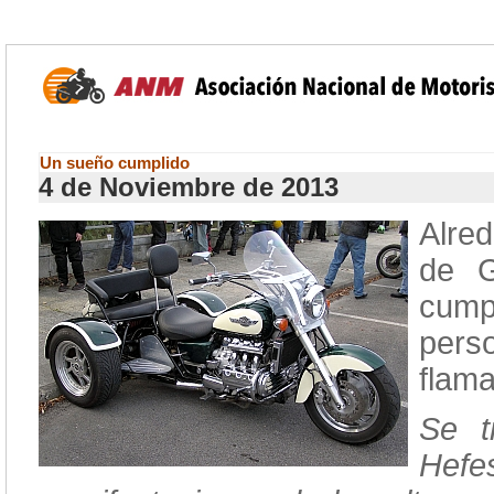
Un sueño cumplido
4 de Noviembre de 2013
Alred
de G
cump
pers
flama
Se t
Hefe