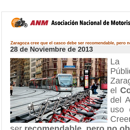
Zaragoza cree que el casco debe ser recomendable, pero n
28 de Noviembre de 2013
La c
Públ
Zara
el
Co
del 
uso
Cree
ser
recomendable, pero no obl