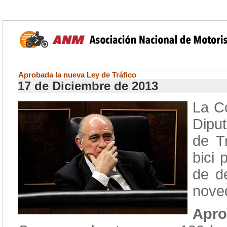
Aprobada la nueva Ley de Tráfico
17 de Diciembre de 2013
La C
Dipu
de T
bici
de d
nove
Apro