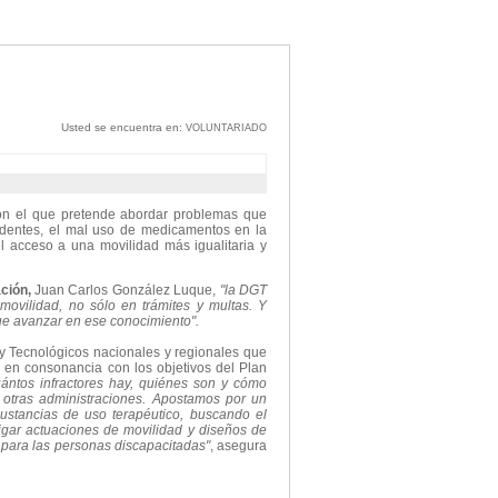
Usted se encuentra en:
VOLUNTARIADO
n el que pretende abordar problemas que
cidentes, el mal uso de medicamentos en la
l acceso a una movilidad más igualitaria y
ación,
Juan Carlos González Luque,
"la DGT
ovilidad, no sólo en trámites y multas. Y
ue avanzar en ese conocimiento".
y Tecnológicos nacionales y regionales que
, en consonancia con los objetivos del Plan
ántos infractores hay, quiénes son y cómo
 otras administraciones. Apostamos por un
ustancias de uso terapéutico, buscando el
tigar actuaciones de movilidad y diseños de
s para las personas discapacitadas"
, asegura