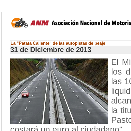
La "Patata Caliente" de las autopistas de peaje
31 de Diciembre de 2013
El M
los 
las 1
liqu
alca
la ti
Past
costará un euro al ciudadano".