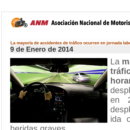
La mayoría de accidentes de tráfico ocurren en jornada lab
9 de Enero de 2014
La
m
tráf
hora
despl
en 2
desp
ida 
heridas graves.