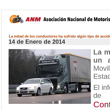
La mitad de los conductores ha sufrido algún tipo de accid
14 de Enero de 2014
La m
un a
Movi
Esta
El in
de 
Cont