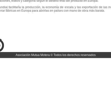
iones, estilos y categoría según el destino final del producto en Europa.
ndial facilitaría la producción, la economía de escala y las exportación de las 
errar fábricas en Europa para abrirlas en países con mano de obra más barata.
Asociación Mutua Motera © Todos los derechos reservados