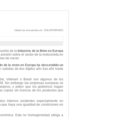
Usted se encuentra en:
VOLUNTARIADO
eunión de la
Industria de la Moto en Europa
presión sobre el sector de la motocicleta en
ran de crecer.
do de la moto en Europa ha descendido un
subidas de dos dígitos año tras año hasta
andia, Vietnam o Brasil son algunos de los
EM. Sin embargo las empresas europeas se
ranjeros, y piden que los gobiernos hagan
s copias sin licencia de los productos que
los internos existentes especialmente en
a que haya una igualdad de condiciones en
 económica. Esta no homogeneidad obliga a