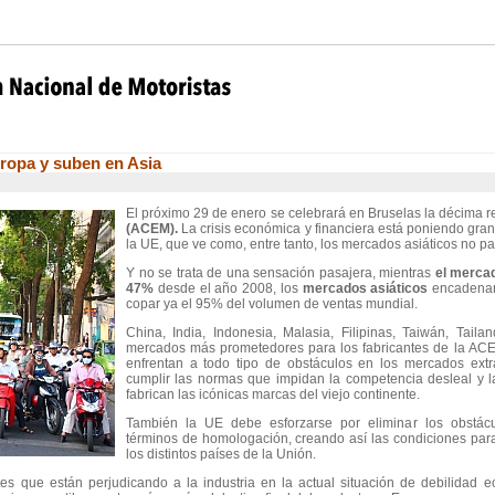
ropa y suben en Asia
El próximo 29 de enero se celebrará en Bruselas la décima r
(ACEM).
La crisis económica y financiera está poniendo gran 
la UE, que ve como, entre tanto, los mercados asiáticos no pa
Y no se trata de una sensación pasajera, mientras
el merca
47%
desde el año 2008, los
mercados asiáticos
encadenan 
copar ya el 95% del volumen de ventas mundial.
China, India, Indonesia, Malasia, Filipinas, Taiwán, Tail
mercados más prometedores para los fabricantes de la AC
enfrentan a todo tipo de obstáculos en los mercados ext
cumplir las normas que impidan la competencia desleal y la
fabrican las icónicas marcas del viejo continente.
También la UE debe esforzarse por eliminar los obstácu
términos de homologación, creando así las condiciones par
los distintos países de la Unión.
es que están perjudicando a la industria en la actual situación de debilidad