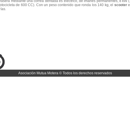
 trasera mediante una correa dentada es eléctrico, de imanes permanentes, 8 kW 
otocicleta de 600 CC). Con un peso contenido que ronda los 140 kg, el
scooter
e
ías.
Asociación Mutua Motera © Todos los derechos reservados