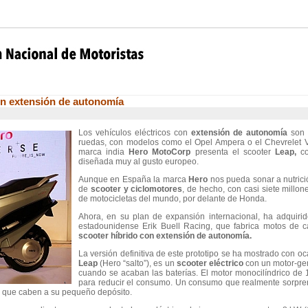
on extensión de autonomía
Los vehículos eléctricos con
extensión de autonomía
son 
ruedas, con modelos como el Opel Ampera o el Chevrelet Vol
marca india
Hero MotoCorp
presenta el scooter
Leap,
co
diseñada muy al gusto europeo.
Aunque en España la marca
Hero
nos pueda sonar a nutrición
de
scooter y ciclomotores
, de hecho, con casi siete millo
de motocicletas del mundo, por delante de Honda.
Ahora, en su plan de expansión internacional, ha adquir
estadounidense Erik Buell Racing, que fabrica motos de ca
scooter híbrido con extensión de autonomía.
La versión definitiva de este prototipo se ha mostrado con o
Leap
(Hero “salto”), es un
scooter eléctrico
con un motor-gen
cuando se acaban las baterías. El motor monocilíndrico de 
para reducir el consumo. Un consumo que realmente sorpre
le que caben a su pequeño depósito.