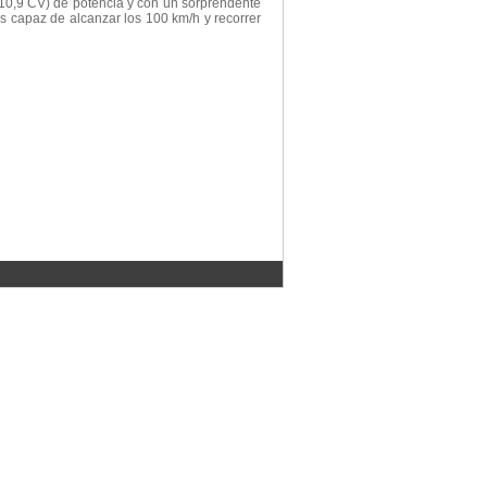
(10,9 CV) de potencia y con un sorprendente
s capaz de alcanzar los 100 km/h y recorrer