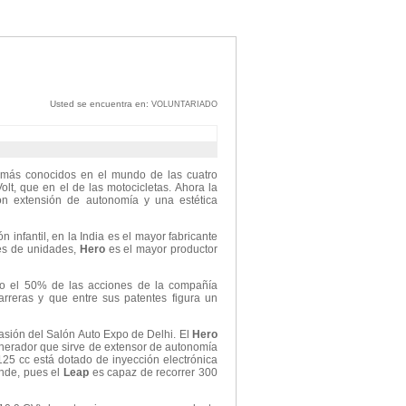
Usted se encuentra en:
VOLUNTARIADO
más conocidos en el mundo de las cuatro
t, que en el de las motocicletas. Ahora la
n extensión de autonomía y una estética
 infantil, en la India es el mayor fabricante
nes de unidades,
Hero
es el mayor productor
ido el 50% de las acciones de la compañía
rreras y que entre sus patentes figura un
casión del Salón Auto Expo de Delhi. El
Hero
erador que sirve de extensor de autonomía
125 cc está dotado de inyección electrónica
nde, pues el
Leap
es capaz de recorrer 300