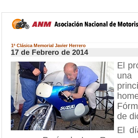
1ª Clásica Memorial Javier Herrero
17 de Febrero de 2014
El p
una 
prin
home
Fórm
de di
El d