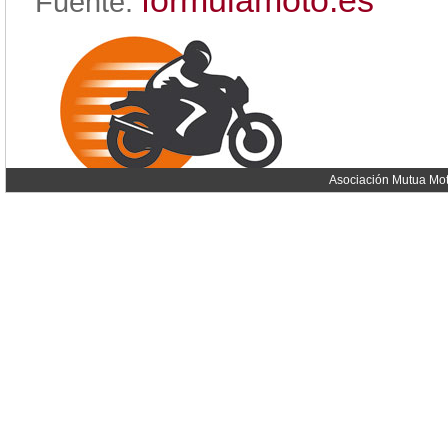
formulamoto.es
Fuente:
Asociación Mutua Mot