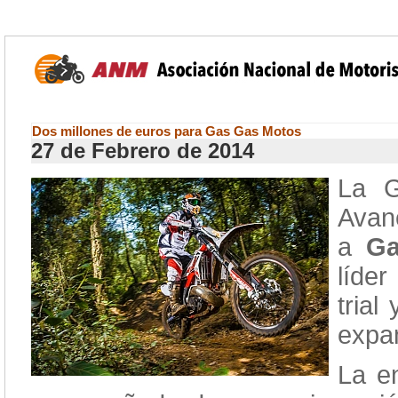
Dos millones de euros para Gas Gas Motos
27 de Febrero de 2014
La G
Avan
a
Ga
líder
trial
expa
La e