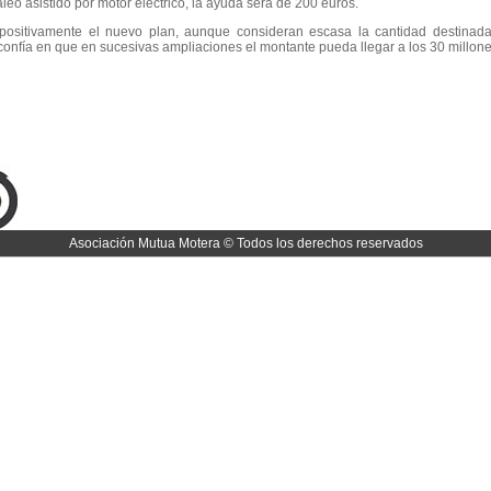
aleo asistido por motor eléctrico, la ayuda será de 200 euros.
 positivamente el nuevo plan, aunque consideran escasa la cantidad destinad
onfía en que en sucesivas ampliaciones el montante pueda llegar a los 30 millone
Asociación Mutua Motera © Todos los derechos reservados