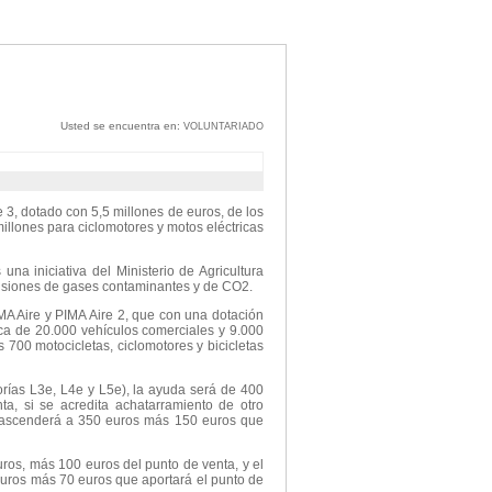
Usted se encuentra en:
VOLUNTARIADO
 3, dotado con 5,5 millones de euros, de los
illones para ciclomotores y motos eléctricas
na iniciativa del Ministerio de Agricultura
isiones de gases contaminantes y de CO2.
IMA Aire y PIMA Aire 2, que con una dotación
ca de 20.000 vehículos comerciales y 9.000
 700 motocicletas, ciclomotores y bicicletas
gorías L3e, L4e y L5e), la ayuda será de 400
a, si se acredita achatarramiento de otro
a ascenderá a 350 euros más 150 euros que
uros, más 100 euros del punto de venta, y el
euros más 70 euros que aportará el punto de