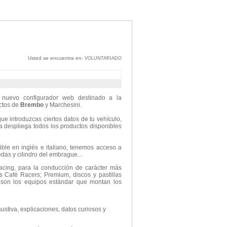
Usted se encuentra en:
VOLUNTARIADO
 nuevo configurador web destinado a la
ctos de
Brembo
y Marchesini.
ue introduzcas ciertos datos de tu vehículo,
da despliega todos los productos disponibles
ble en inglés e italiano, tenemos acceso a
edas y cilindro del embrague...
Racing, para la conducción de carácter más
s Café Racers; Premium, discos y pastillas
e son los equipos estándar que montan los
stiva, explicaciones, datos curiosos y