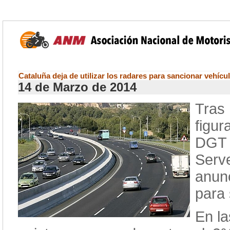
Cataluña deja de utilizar los radares para sancionar vehícul
14 de Marzo de 2014
Tras
figu
DGT c
Ser
anunc
para 
En l