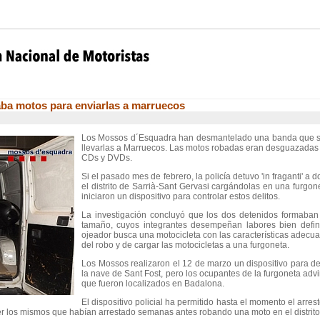
ba motos para enviarlas a marruecos
Los Mossos d´Esquadra han desmantelado una banda que se
llevarlas a Marruecos. Las motos robadas eran desguazadas y
CDs y DVDs.
Si el pasado mes de febrero, la policía detuvo 'in fraganti' 
el distrito de Sarrià-Sant Gervasi cargándolas en una furgone
iniciaron un dispositivo para controlar estos delitos.
La investigación concluyó que los dos detenidos formaba
tamaño, cuyos integrantes desempeñan labores bien defin
ojeador busca una motocicleta con las características adecu
del robo y de cargar las motocicletas a una furgoneta.
Los Mossos realizaron el 12 de marzo un dispositivo para d
la nave de Sant Fost, pero los ocupantes de la furgoneta advir
que fueron localizados en Badalona.
El dispositivo policial ha permitido hasta el momento el arres
er los mismos que habían arrestado semanas antes robando una moto en el distrito