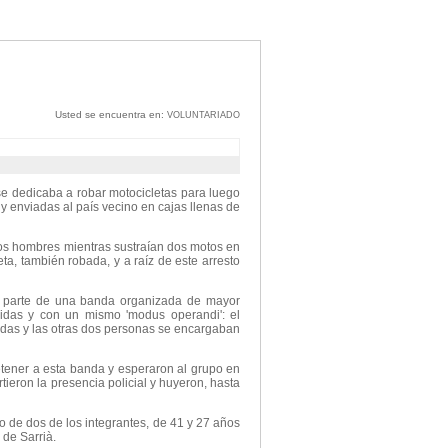
Usted se encuentra en:
VOLUNTARIADO
 dedicaba a robar motocicletas para luego
 enviadas al país vecino en cajas llenas de
a dos hombres mientras sustraían dos motos en
ta, también robada, y a raíz de este arresto
n parte de una banda organizada de mayor
idas y con un mismo 'modus operandi': el
adas y las otras dos personas se encargaban
etener a esta banda y esperaron al grupo en
tieron la presencia policial y huyeron, hasta
to de dos de los integrantes, de 41 y 27 años
 de Sarrià.