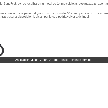
ve de Sant Fost, donde localizaron un total de 14 motocicletas desguazadas, adem
más que formaba parte del grupo, un marroquí de 40 años, y emitieron una orden d
ras pasar a disposición judicial, por lo que podría volver a delinquir.
Asociación Mutua Motera © Todos los derechos reservados