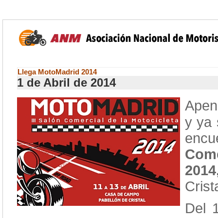
Llega MotoMadrid 2014
1 de Abril de 2014
Apen
y ya 
encu
Come
2014
Crist
Del 