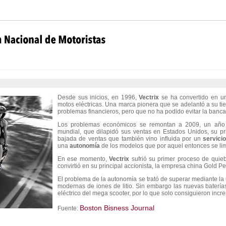
Desde sus inicios, en 1996,
Vectrix
se ha convertido en u
motos eléctricas. Una marca pionera que se adelantó a su tie
problemas financieros, pero que no ha podido evitar la banca
Los problemas económicos se remontan a 2009, un año de
mundial, que dilapidó sus ventas en Estados Unidos, su p
bajada de ventas que también vino influida por un
servici
una
autonomía
de los modelos que por aquel entonces se lim
En ese momento,
Vectrix
sufrió su primer proceso de quieb
convirtió en su principal accionista, la empresa china Gold Pe
El problema de la autonomía se trató de superar mediante la
modernas de iones de litio. Sin embargo las nuevas baterí
eléctrico del mega scooter, por lo que solo consiguieron incr
Boston Bisness Journal
Fuente: