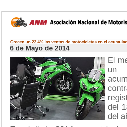
Crecen un 22,4% las ventas de motocicletas en el acumula
6 de Mayo de 2014
El m
un 
acum
con
regis
del 
del a