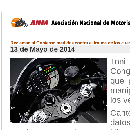
Reclaman al Gobierno medidas contra el fraude de los cue
13 de Mayo de 2014
Toni
Cong
que
mani
los 
Cantó
datos