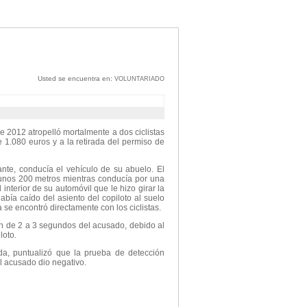
Usted se encuentra en:
VOLUNTARIADO
e 2012 atropelló mortalmente a dos ciclistas
 1.080 euros y a la retirada del permiso de
nte, conducía el vehículo de su abuelo. El
 unos 200 metros mientras conducía por una
nterior de su automóvil que le hizo girar la
ía caído del asiento del copiloto al suelo
a se encontró directamente con los ciclistas.
ón de 2 a 3 segundos del acusado, debido al
loto.
a, puntualizó que la prueba de detección
l acusado dio negativo.