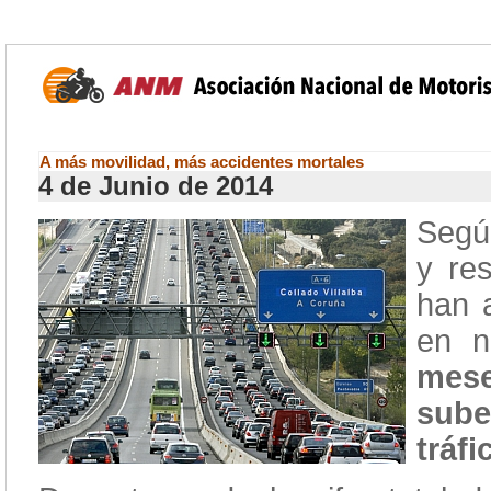
A más movilidad, más accidentes mortales
4 de Junio de 2014
Segú
y re
han 
en n
mese
sube
tráfi