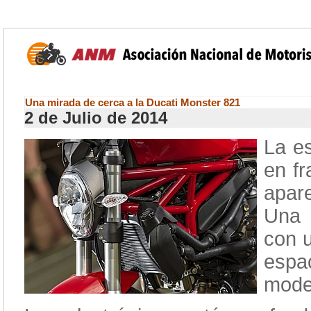
Una mirada de cerca a la Ducati Monster 821
2 de Julio de 2014
La e
en f
apar
Una 
con u
espa
mode