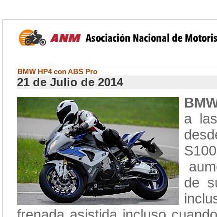
BMW HP4 con ABS Pro
21 de Julio de 2014
BMW
a la
desd
S10
aume
de s
incl
frenada asistida incluso cuando