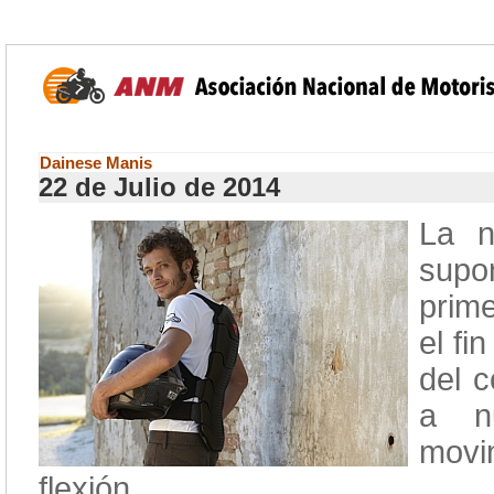
Dainese Manis
22 de Julio de 2014
La n
supo
prim
el fi
del c
a nu
movi
flexión.