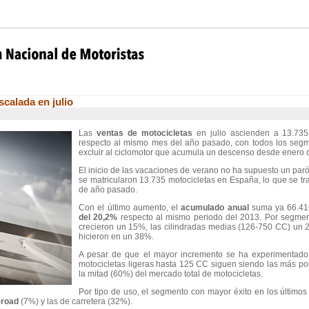
calada en julio
Las
ventas de motocicletas
en julio ascienden a 13.73
respecto al mismo mes del año pasado, con todos los segm
excluir al ciclomotor que acumula un descenso desde enero 
El inicio de las vacaciones de verano no ha supuesto un paró
se matricularon 13.735 motocicletas en España, lo que se 
de año pasado.
Con el último aumento, el
acumulado anual
suma ya 66.41
del 20,2%
respecto al mismo periodo del 2013. Por segmento
crecieron un 15%, las cilindradas medias (126-750 CC) un 2
hicieron en un 38%.
A pesar de que el mayor incremento se ha experimentado en
motocicletas ligeras hasta 125 CC siguen siendo las más p
la mitad (60%) del mercado total de motocicletas.
Por tipo de uso, el segmento con mayor éxito en los últimos
f-road
(7%) y las de carretera (32%).