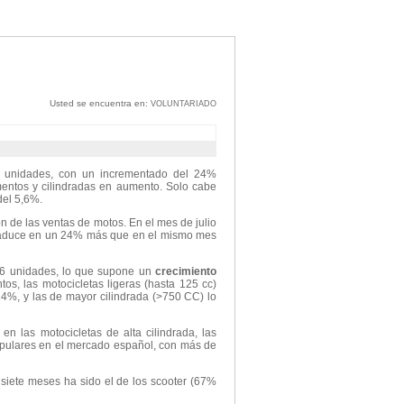
Usted se encuentra en:
VOLUNTARIADO
5 unidades, con un incrementado del 24%
entos y cilindradas en aumento. Solo cabe
del 5,6%.
n de las ventas de motos. En el mes de julio
traduce en un 24% más que en el mismo mes
6 unidades, lo que supone un
crecimiento
s, las motocicletas ligeras (hasta 125 cc)
4%, y las de mayor cilindrada (>750 CC) lo
 las motocicletas de alta cilindrada, las
opulares en el mercado español, con más de
 siete meses ha sido el de los scooter (67%