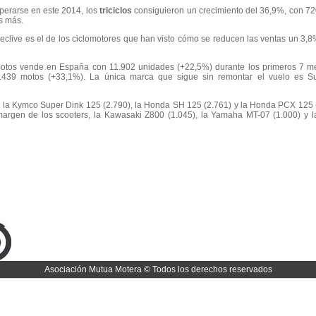
uperarse en este 2014, los
triciclos
consiguieron un crecimiento del 36,9%, con 7
s más.
eclive es el de los ciclomotores que han visto cómo se reducen las ventas un 3,8
otos vende en España con 11.902 unidades (+22,5%) durante los primeros 7 m
439 motos (+33,1%). La única marca que sigue sin remontar el vuelo es Su
, la Kymco Super Dink 125 (2.790), la Honda SH 125 (2.761) y la Honda PCX 125 
argen de los scooters, la Kawasaki Z800 (1.045), la Yamaha MT-07 (1.000) y
Asociación Mutua Motera © Todos los derechos reservados