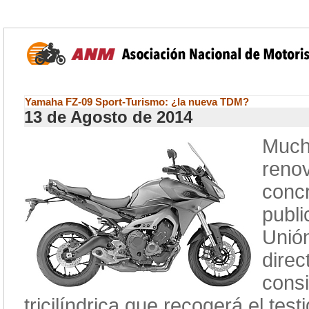
Yamaha FZ-09 Sport-Turismo: ¿la nueva TDM?
13 de Agosto de 2014
Mucho
reno
conc
publi
Unió
dire
cons
tricilíndrica que recogerá el test