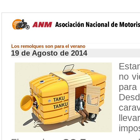
Los remolques son para el verano
19 de Agosto de 2014
Esta
no v
para
Des
cara
llev
impos