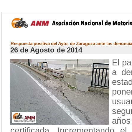
Respuesta positiva del Ayto. de Zaragoza ante las denunci
26 de Agosto de 2014
El p
a de
esta
pone
usua
segu
año
certificada. Incrementando el